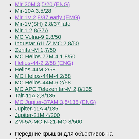
Mir-20M 3,5/20 (ENG)
Mir-10A 3,5/28
Mir-1V 2,8/37 early (EMG)
Mir-1V(SH) 2,8/37 late
Mir-1 2,8/37A
MC Volna-9 2,8/50
Industar-61L/Z-MC 2,8/50
Zenitar-M 1,7/50
MC Helios-77M-4 1,8/50
Helios-44-2 2/58 (ENG)
Helios-44M 2/58
MC Helios-44M-4 2/58
MC Helios-44M-6 2/58
MC APO Telezenitar-M 2,8/135
Tair-11A 2,8/135
MC Jupiter-37AM 3,5/135 (ENG)
Jupiter-11A 4/135
Jupiter-21M 4/200
ZM-5A-MC N-21-MO 8/500
Передние крышки для объективов на