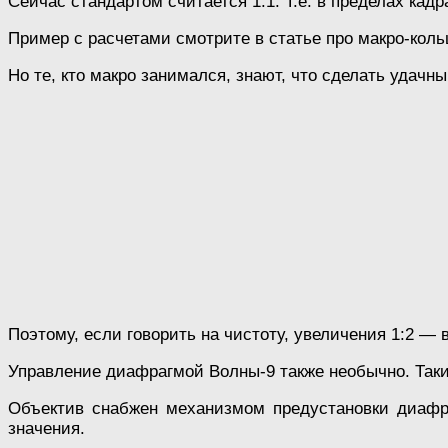
Сейчас стандартом считается 1:1. Т.е. в пределах кадр
Пример с расчетами смотрите в статье про макро-коль
Но те, кто макро занимался, знают, что сделать удачн
Поэтому, если говорить на чистоту, увеличения 1:2 —
Управление диафрагмой Волны-9 также необычно. Так
Объектив снабжен механизмом предустановки диафра
значения.