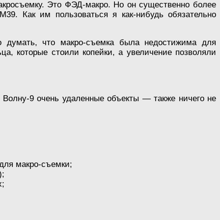
акросъемку. Это ФЭД-макро. Но он существенно более
39. Как им пользоваться я как-нибудь обязательно
о думать, что макро-съемка была недостижима для
ьца, которые стоили копейки, а увеличение позволяли
з Волну-9 очень удаленные объекты — также ничего не
 для макро-съемки;
);
х;