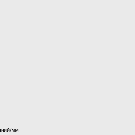
е
линий/мм