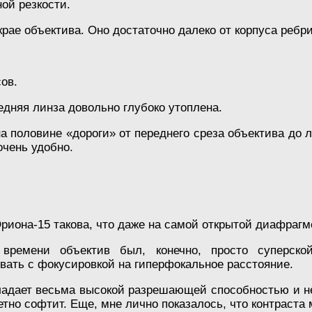
ой резкости.
ае объектива. Оно достаточно далеко от корпуса ребри
ов.
дняя линза довольно глубоко утоплена.
половине «дороги» от переднего среза объектива до ли
очень удобно.
иона-15 такова, что даже на самой открытой диафраг
 времени объектив был, конечно, просто суперско
ать с фокусировкой на гиперфокальное расстояние.
адает весьма высокой разрешающей способностью и неп
етно софтит. Еще, мне лично показалось, что контраста 