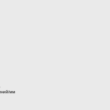
е
линий/мм