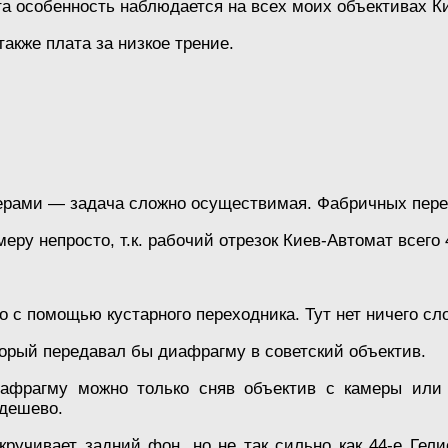
та особенность наблюдается на всех моих объективах К
также плата за низкое трение.
рами — задача сложно осуществимая. Фабричных перехо
еру непросто, т.к. рабочий отрезок Киев-Автомат всего 
о с помощью кустарного переходника. Тут нет ничего сл
оторый передавал бы диафрагму в советский объектив.
афрагму можно только сняв объектив с камеры или 
едешево.
кручивает задний фон, но не так сильно как 44-е Гел