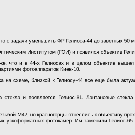
то с задачи уменьшить ФР Гелиоса-44 до заветных 50 м
Оптическим Институтом (ГОИ) и появился объектив Гели
же, что и в 44-х Гелиосах и в целом объектив вышел
партиями фотоаппаратов Киев-10.
а на схеме, близкой к Гелиосу-44 все еще была акту
 стекла и появляется Гелиос-81. Лантановые стекл
зьбой М42, но красногорцы отнеслись к объективу про
х узкоформатных фотокамер. Им заменили Гелиос-65 д