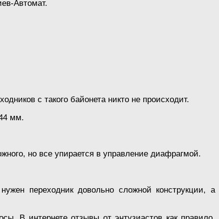
иев-Автомат.
дников с такого байонета никто не происходит.
44 мм.
ожного, но все упирается в управление диафрагмой.
нужен переходник довольно сложной конструкции, а
иосы. В интернете отзывы от энтузиастов как правило,