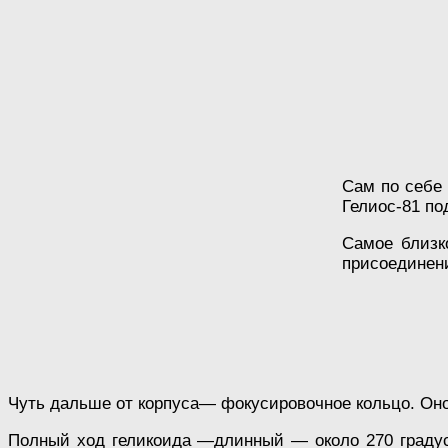
Сам по себе 
Гелиос-81 по
Самое близк
присоединени
Чуть дальше от корпуса— фокусировочное кольцо. Оно
Полный ход геликоида —длинный — около 270 градусо