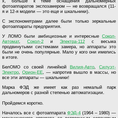
х, больше к теме оснащения дальномерных
фотоаппаратов экспозамером — не возвращался (11-
я и 12-я модели — это еще и шкальники).
С экспонометрами далее были только зеркальные
фотоаппараты предприятия.
У ЛОМО были амбициозные и интересные
Сокол-
Автомат
,
Сокол-2
и
Электра-112
с весьма
продвинутыми системами замера, но аппараты это
были не очень популярные. Мало у кого они имелись
в итоге.
БелОМО со своей линейкой
Вилия-Авто
,
Силуэт-
Электро
,
Орион-ЕЕ
, — напротив вышло в массы, но
все эти аппараты — шкальники!
Марка ФЭД же имеет как раз немалый парк
дальномеров с разной степенью автоматизации.
Пройдемся коротко.
Началось все с фотоаппарата
ФЭД-4
(1964 – 1980) —