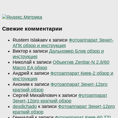
Свежие комментарии
Rustem Islakaev
к записи
Фотоаппарат Зенит-
АПК обзор и инструкция
Виктор
к записи
Дальномер Блик обзор и
инструкция
Николай
к записи
Объектив Zenitar-N 2.8/60
Macro EA обзор
Андрей
к записи
Фотоаппарат Киев-2 обзор и
инструкция
Аноним
к записи
Фотоаппарат Зенит-12pro
краткий обзор
Сергей Михайлович
к записи
Фотоаппарат
Зенит-12pro краткий обзор
desdichado
к записи
Фотоаппарат Зенит-12pro
краткий обзор
Геннадий
к записи
Фотоаппарат Киев-60 TTL