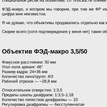
специальной риски на объективе. От плоскости пленки 
ФЭД-макро, о котором мы говорим, при том же ФР и
цифра мне неизвестна.
Я не думаю, что объективы продавались отдельно как 
Скорее всего (хотя подтверждения у меня нет) такие о
Объектив ФЭД-макро 3,5/50
Фокусное расстояние: 50 мм
Угол поля зрения: 46°
Размер кадра: 24×36 мм
Количество линз/групп: 4/3
Рабочий отрезок — ~28,8 мм
Относительное отверстие: 1:3,5
Пределы шкалы диафрагм: 1:3,5–1:18
Количество лепестков диафрагмы — 10
Регулировка диафрагмы — бесступенчатая