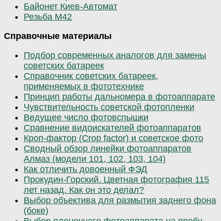
Байонет Киев-Автомат
Резьба М42
Справочные материалы
Подбор современных аналогов для замены
советских батареек
Справочник советских батареек,
применяемых в фототехнике
Принцип работы дальномера в фотоаппарате
Чувствительность советской фотопленки
Ведущее число фотовспышки
Сравнение видоискателей фотоаппаратов
Кроп-фактор (Crop factor) и советское фото
Сводный обзор линейки фотоаппаратов
Алмаз (модели 101, 102, 103, 104)
Как отличить довоенный ФЭД
Прокудин-Горский. Цветная фотография 115
лет назад. Как он это делал?
Выбор объектива для размытия заднего фона
(боке)