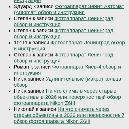
инструкция
Эдуард
к записи
Фотоаппарат Зенит-Автомат
(Automat) обзор и инструкция
Степан
к записи
Фотоаппарат Ленинград
обзор и инструкция
Степан
к записи
Фотоаппарат Ленинград
обзор и инструкция
10111
к записи
Фотоаппарат Ленинград обзор
и инструкция
Степан
к записи
Фотоаппарат Ленинград
обзор и инструкция
Роман
к записи
Фотоаппарат Киев-4 обзор и
инструкция
Ник
к записи
Удлинительные (макро) кольца
обзор
Ник
к записи
На что снимать через старые
объективы в 2026 или поверхностный обзор
фотоаппарата Nikon Z6III
Николай
к записи
На что снимать через
старые объективы в 2026 или поверхностный
обзор фотоаппарата Nikon Z6III