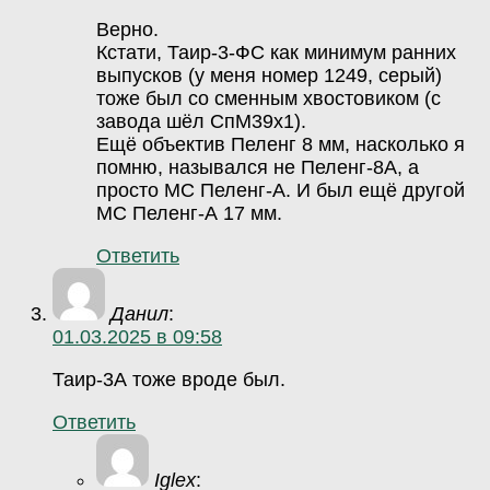
Верно.
Кстати, Таир-3-ФС как минимум ранних
выпусков (у меня номер 1249, серый)
тоже был со сменным хвостовиком (с
завода шёл СпМ39х1).
Ещё объектив Пеленг 8 мм, насколько я
помню, назывался не Пеленг-8А, а
просто МС Пеленг-А. И был ещё другой
МС Пеленг-А 17 мм.
Ответить
Данил
:
01.03.2025 в 09:58
Таир-3А тоже вроде был.
Ответить
Iglex
: