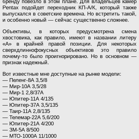
бренду повезло в этом плане. Для владельцев камер
Pentax подойдет переходник КП-А/К, который также
выпускался в советские времена. Но встретить такой,
и особенно новый — сейчас существенно сложнее.
Объективы, в которых предусмотрена смена
хвостовика, как правило, имеют в названии литеру
«А» в крайней правой позиции. Для некоторых
сверхдлиннофокусных объективов это правило
почему-то было проигнорировано. Но в основном —
признак надежный.
Вот известные мне доступные на рынке модели:
— Пеленг-8А 3,5/8
— Мир-10А 3,5/28
— Мир-1 2,8/37А
— Юпитер-11А 4/135
— Юпитер-37А 3,5/135
— Таир-11А 2,8/135
— Телемар-22А 5,6/200
— Юпитер-21А 4/200
— ЗМ-5А 8/500
— МТО-1000А 11/1000