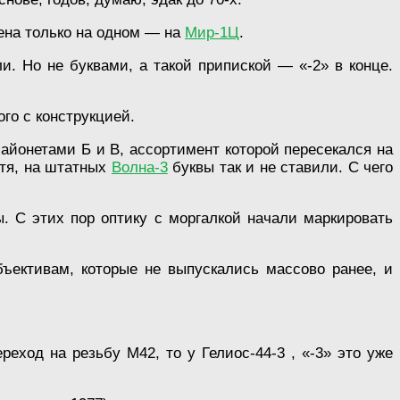
лена только на одном — на
Мир-1Ц
.
и. Но не буквами, а такой припиской — «-2» в конце.
ого с конструкцией.
айонетами Б и В, ассортимент которой пересекался на
отя, на штатных
Волна-3
буквы так и не ставили. С чего
С этих пор оптику с моргалкой начали маркировать
ъективам, которые не выпускались массово ранее, и
еход на резьбу М42, то у Гелиос-44-3 , «-3» это уже