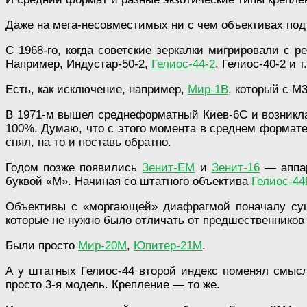
Даже на мега-несовместимых ни с чем объективах под 
С 1968-го, когда советские зеркалки мигрировали с 
Например, Индустар-50-2,
Гелиос-44-2
, Гелиос-40-2 и т
Есть, как исключение, например,
Мир-1В
, который с М3
В 1971-м вышел среднеформатный Киев-6С и возникла 
100%. Думаю, что с этого момента в среднем формат
снял, на то и поставь обратно.
Годом позже появились
Зенит-ЕМ
и
Зенит-16
— аппар
буквой «М». Начиная со штатного объектива
Гелиос-4
Объективы с «моргающей» диафрагмой поначалу суще
которые не нужно было отличать от предшественников 
Были просто
Мир-20М
,
Юпитер-21М
.
А у штатных Гелиос-44 второй индекс поменял смыс
просто 3-я модель. Крепление — то же.