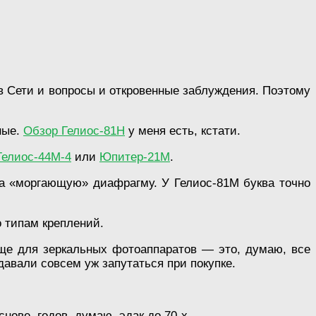
 в Сети и вопросы и откровенные заблуждения. Поэтому
ные.
Обзор Гелиос-81Н
у меня есть, кстати.
Гелиос-44М-4
или
Юпитер-21М
.
 а «моргающую» диафрагму. У Гелиос-81М буква точно
 типам креплений.
еще для зеркальных фотоаппаратов — это, думаю, все
 давали совсем уж запутаться при покупке.
ове, годов, думаю, эдак до 70-х.