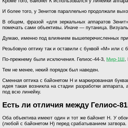
Кроме того, байонет К использовался у линейки аппар
И более того, у Зенитов параллельно продолжали вых
В общем, фразой «для зеркальных аппаратов Зенит» 
помечать сами объективы. Иначе — путаница. Визуальн
Думаю, именно под влиянием вышеперечисленных прич
Резьбовую оптику так и оставили с буквой «М» или с 
По-прежнему были исключения. Гелиос-44-3,
Мир-1Ш
,
Тем не менее, некий порядок был наведен.
Сменная оптика с байонетом Н и маркированная буквам
идея такая возникла на стадии разработки аппарата, 
под всю линейку.
Есть ли отличия между Гелиос-8
Оба объектива имеют один и тот же байонет Н. У обо
(любой с байонетом Н) перед срабатыванием затвора.