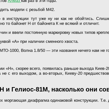
атов
Алмаз
как раз в эти годы.
одить модели с резьбой М42.
в инструкции тут уже ну ни как не обойтись. Слишк
о то байонет Н от байонета К не всякий и отличит.
ин и ввели постоянную маркировку новых типов крепле
буквой «А» при наличии сменного хвоста.
 МТО-1000, Волна 1.8/50 — эти названия ничего нам не г
и «Н», скорее всего, появилась раньше выхода Киев-20 
а не с его выходом, а во-вторых, Киеву-20 предшеств
1Н и Гелиос-81М, насколько они 
их моргающая диафрагма одинаковой конструкции. Т.е. 