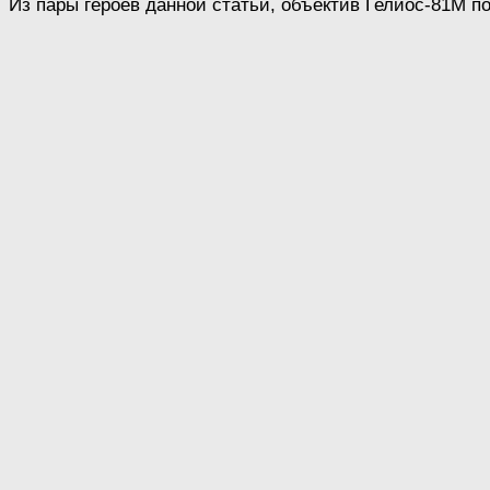
Из пары героев данной статьи, объектив Гелиос-81М п