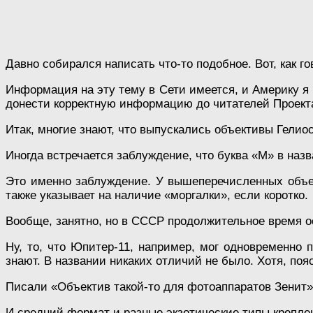
Давно собирался написать что-то подобное. Вот, как г
Информация на эту тему в Сети имеется, и Америку я 
донести корректную информацию до читателей Проект
Итак, многие знают, что выпускались объективы Гелио
Иногда встречается заблуждение, что буква «М» в наз
Это именно заблуждение. У вышеперечисленных объек
также указывает на наличие «моргалки», если коротко.
Вообще, занятно, но в СССР продолжительное время о
Ну, то, что Юпитер-11, например, мог одновременно
знают. В названии никаких отличий не было. Хотя, поя
Писали «Объектив такой-то для фотоаппаратов Зенит»
И средний формат и разные экзотические типы креплен