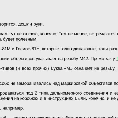
оворится, дошли руки.
вам тут не открою, конечно. Тем не менее, встречаются
а будет полезным.
с-81М и Гелиос-81Н, которые толи одинаковые, толи раз
вании объективов указывает на резьбу М42. Прямо как у
тивов (и всех прочих) буква «М» означает не резьбу,
собо не заморачивались над маркировкой объективов по
 продаваться под 2 типа дальномерного соединения и 
снения на коробках и в инструкциях были, конечно, и не
, например.
ий — никак не маркировались буквами на постоянной осн