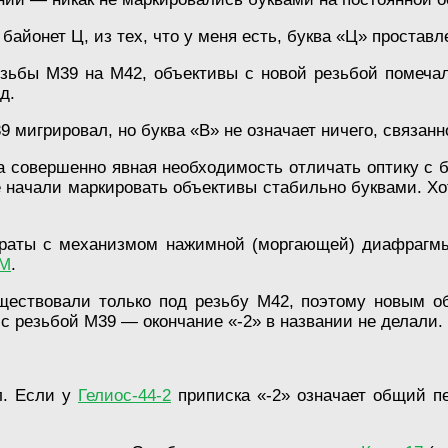
байонет Ц, из тех, что у меня есть, буква «Ц» простав
резьбы М39 на М42, объективы с новой резьбой помечал
.д.
9 мигрировал, но буква «В» не означает ничего, связанн
совершенно явная необходимость отличать оптику с б
е начали маркировать объективы стабильно буквами. Х
аты с механизмом нажимной (моргающей) диафрагмы. 
4М
.
ствовали только под резьбу М42, поэтому новым об
с резьбой М39 — окончание «-2» в названии не делали.
л. Если у
Гелиос-44-2
приписка «-2» означает общий пер