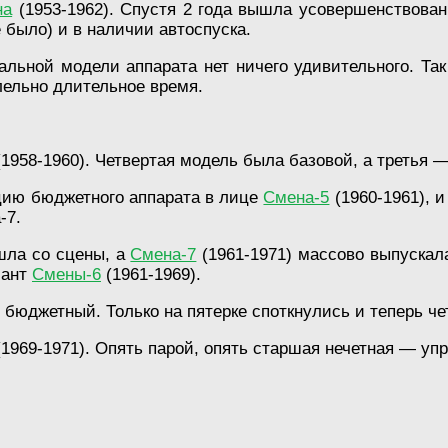
на
(1953-1962). Спустя 2 года вышла усовершенствова
 было) и в наличии автоспуска.
альной модели аппарата нет ничего удивительного. Та
лельно длительное время.
1958-1960). Четвертая модель была базовой, а третья —
цию бюджетного аппарата в лице
Смена-5
(1960-1961), 
-7.
ошла со сцены, а
Смена-7
(1961-1971) массово выпускала
иант
Смены-6
(1961-1969).
 бюджетный. Только на пятерке споткнулись и теперь ч
(1969-1971). Опять парой, опять старшая нечетная — уп