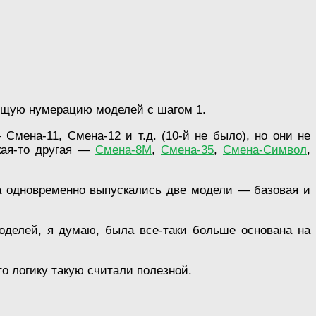
ающую нумерацию моделей с шагом 1.
мена-11, Смена-12 и т.д. (10-й не было), но они не
кая-то другая —
Смена-8М
,
Смена-35
,
Смена-Символ
,
да одновременно выпускались две модели — базовая и
оделей, я думаю, была все-таки больше основана на
то логику такую считали полезной.