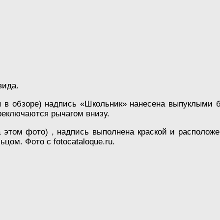
вида.
н в обзоре) надпись «Школьник» нанесена выпуклыми б
реключаются рычагом внизу.
а этом фото) , надпись выполнена краской и располож
цом. Фото с fotocataloque.ru.