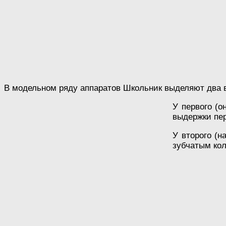
В модельном ряду аппаратов Школьник выделяют два 
У первого (о
выдержки пе
У второго (н
зубчатым коль