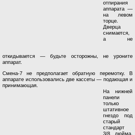
отпирания
аппарата —
на левом
торце.
Дверца
снимается,
а не
откидывается — будьте осторожны, не уроните
аппарат.
Смена-7 не предполагает обратную перемотку. В
аппарате использовались две кассеты — подающая и
принимающая.
На нижней
панели
только
штативное
гнездо под
старый
стандарт
3/8 дюйма.