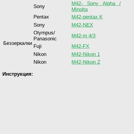
M42- Sony Alpha /
Sony
Minolta
Pentax
M42-pentax K
Sony
M42-NEX
Оlympus/
M42-m 4/3
Panasonic
Беззеркалки
Fuji
M42-FX
Nikon
M42-Nikon 1
Nikon
M42-Nikon Z
Инструкция: