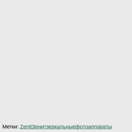
Метки:
Zenit
Зенит
зеркальные
фотоаппараты