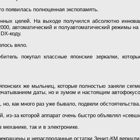
то появилась полноценная экспопамять.
енных целей. На выходе получился абсолютно инноваци
2000, автоматический и полуавтоматический режимы на 
 DX-коду.
елось вяло.
битель покупал классные японские зеркалки, которы
японских же мыльниц, которые полностью заняли сегм
ечатыванием даты, но и зумом и настоящим автофокус
 но, как много раз уже бывало, подвели обстоятельства
й, из-за которой аппарат очень быстро объявлял «севш
 механике, так и в электронике.
рекращены и нераспроданные остатки Зенит-КМ вернули 