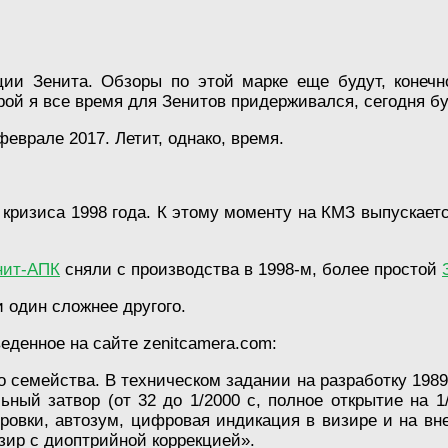
ии Зенита. Обзоры по этой марке еще будут, конечн
рой я все время для Зенитов придерживался, сегодня б
феврале 2017. Летит, однако, время.
 кризиса 1998 года. К этому моменту на КМЗ выпускает
нит-АПК
сняли с производства в 1998-м, более простой
 один сложнее другого.
еденное на сайте zenitcamera.com:
 семейства. В техническом задании на разработку 198
ый затвор (от 32 до 1/2000 с, полное открытие на 1/
ировки, автозум, цифровая индикация в визире и на 
ир с диоптрийной коррекцией».