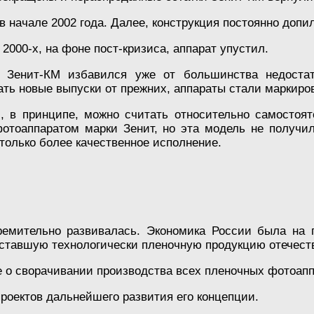
 начале 2002 года. Далее, конструкция постоянно допи
000-х, на фоне пост-кризиса, аппарат упустил.
 Зенит-КМ избавился уже от большинства недостат
ть новые выпуски от прежних, аппараты стали маркиров
s, в принципе, можно считать относительно самостоя
отоаппаратом марки Зенит, но эта модель не получи
 только более качественное исполнение.
ремительно развивалась. Экономика России была на 
тставшую технологически пленочную продукцию отечест
 о сворачивании производства всех пленочных фотоаппа
роектов дальнейшего развития его концепции.