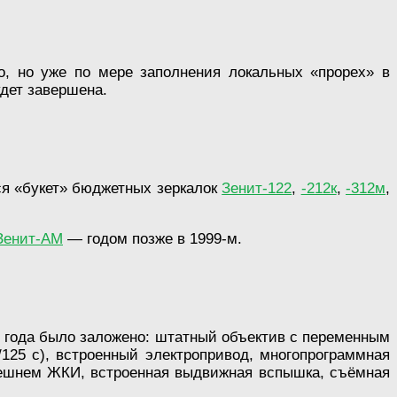
о, но уже по мере заполнения локальных «прорех» в
удет завершена.
ся «букет» бюджетных зеркалок
Зенит-122
,
-212к
,
-312м
,
Зенит-АМ
— годом позже в 1999-м.
9 года было заложено: штатный объектив с переменным
125 с), встроенный электропривод, многопрограммная
внешнем ЖКИ, встроенная выдвижная вспышка, съёмная