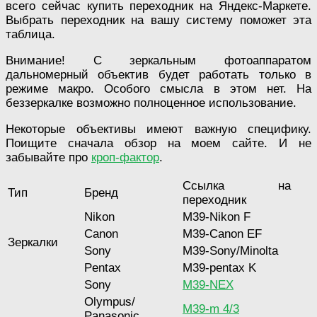
всего сейчас купить переходник на Яндекс-Маркете.
Выбрать переходник на вашу систему поможет эта
таблица.
Внимание! С зеркальным фотоаппаратом
дальномерный объектив будет работать только в
режиме макро. Особого смысла в этом нет. На
беззеркалке возможно полноценное использование.
Некоторые объективы имеют важную специфику.
Поищите сначала обзор на моем сайте. И не
забывайте про
кроп-фактор
.
Ссылка на
Тип
Бренд
переходник
Nikon
M39-Nikon F
Canon
M39-Canon EF
Зеркалки
Sony
М39-Sony/Minolta
Pentax
M39-pentax K
Sony
M39-NEX
Оlympus/
M39-m 4/3
Panasonic