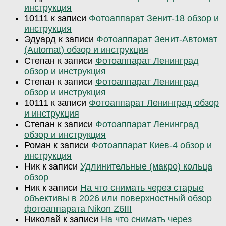
инструкция
10111
к записи
Фотоаппарат Зенит-18 обзор и
инструкция
Эдуард
к записи
Фотоаппарат Зенит-Автомат
(Automat) обзор и инструкция
Степан
к записи
Фотоаппарат Ленинград
обзор и инструкция
Степан
к записи
Фотоаппарат Ленинград
обзор и инструкция
10111
к записи
Фотоаппарат Ленинград обзор
и инструкция
Степан
к записи
Фотоаппарат Ленинград
обзор и инструкция
Роман
к записи
Фотоаппарат Киев-4 обзор и
инструкция
Ник
к записи
Удлинительные (макро) кольца
обзор
Ник
к записи
На что снимать через старые
объективы в 2026 или поверхностный обзор
фотоаппарата Nikon Z6III
Николай
к записи
На что снимать через