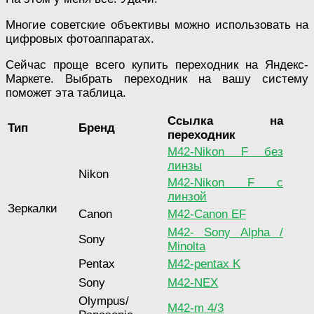
Многие советские объективы можно использовать на
цифровых фотоаппаратах.
Сейчас проще всего купить переходник на Яндекс-
Маркете. Выбрать переходник на вашу систему
поможет эта таблица.
Ссылка на
Тип
Бренд
переходник
M42-Nikon F без
линзы
Nikon
M42-Nikon F с
линзой
Зеркалки
Canon
M42-Canon EF
M42- Sony Alpha /
Sony
Minolta
Pentax
M42-pentax K
Sony
M42-NEX
Оlympus/
M42-m 4/3