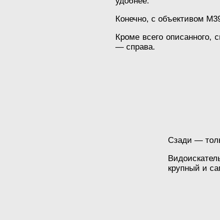
удобнее.
Конечно, с объективом М3
Кроме всего описанного, с
— справа.
Сзади — толь
Видоискател
крупный и са