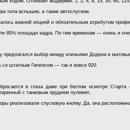
ходом. Отбивает выдержки: 1, 2, 4, 8, 15, 30, 60, 125,
ва типа вспышек, а также автоспуском.
италось важной опцией и обязательным атрибутом проф
ли 85% площади кадра. По тем временам — очень и оче
у предлагался выбор между клиньями Додена и матовы
 со штатным Гелиосом — так и вовсе 920.
 бросается в глаза даже при беглом осмотре Старта 
паренный с танковым орудием пулемет..
торы реализовали спусковую кнопку. Да, она расположена