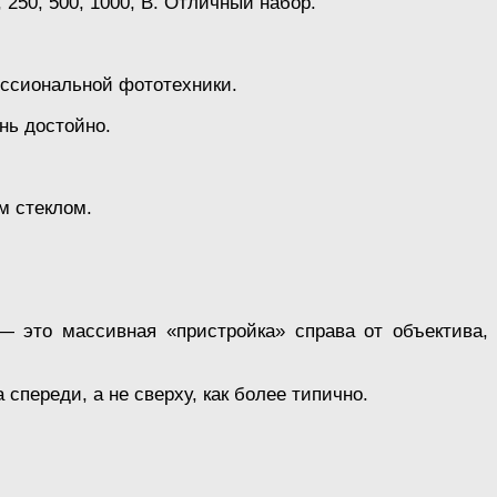
 250, 500, 1000, В. Отличный набор.
ессиональной фототехники.
нь достойно.
м стеклом.
— это массивная «пристройка» справа от объектива,
 спереди, а не сверху, как более типично.