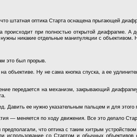
м, что штатная оптика Старта оснащена прыгающей диа
а происходит при полностью открытой диафрагме. А до
 нужны никакие отдельные манипуляции с объективом. Н
ам это был прорыв.
а на объективе. Ну не сама кнопка спуска, а ее удлини
ение передается на механизм, закрывающий диафрагму
та.
д. Давить ее нужно указательным пальцем и для этого
атия — меняется по ходу движения. Все это делало Ст
 предполагали, что оптика с таким хитрым устройством
ли использование со Стартом и обычных объективов с