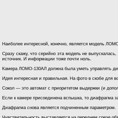
Наиболее интересной, конечно, является модель ЛОМО
Сразу скажу, что серийно эта модель не выпускалась,
источник. И информации тоже почти ноль.
Камера ЛОМО-130АЛ должна была уметь управлять диа
Идея интересная и правильная. На фото в скобе для 
Сокол — это автомат с приоритетом выдержки (и допо
Если к камере присоединена вспышка, то диафрагма за
Диафрагма снова является подчиненным параметром.
Чувствительность выставляется на переднем срезе объ