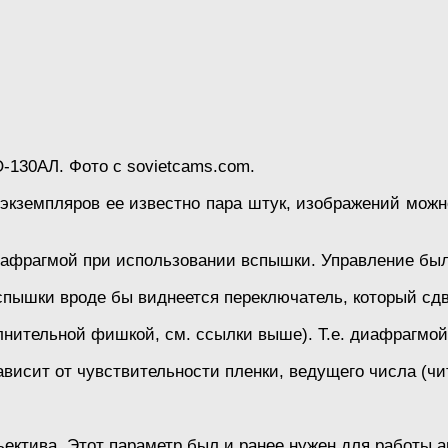
-130АЛ. Фото с sovietcams.com.
 экземпляров ее известно пара штук, изображений можно
фрагмой при использовании вспышки. Управление было
вспышки вроде бы виднеется переключатель, который сд
лнительной фишкой, см. ссылки выше). Т.е. диафрагмой
висит от чувствительности пленки, ведущего числа (ч
ектива. Этот параметр был и ранее нужен для работы а