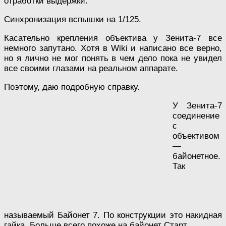
отработки выдержки.
Синхронизация вспышки на 1/125.
Касательно крепления объектива у Зенита-7 все
немного запутано. Хотя в Wiki и написано все верно,
но я лично не мог понять в чем дело пока не увидел
все своими глазами на реальном аппарате.
Поэтому, даю подробную справку.
У Зенита-7
соединение
с
объективом
—
байонетное.
Так
называемый Байонет 7. По конструкции это накидная
гайка. Больше всего похоже на байонет Старт.