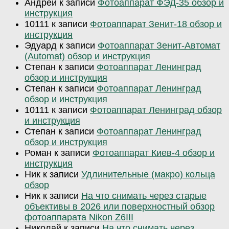
Андрей
к записи
Фотоаппарат ФЭД-35 обзор и
инструкция
10111
к записи
Фотоаппарат Зенит-18 обзор и
инструкция
Эдуард
к записи
Фотоаппарат Зенит-Автомат
(Automat) обзор и инструкция
Степан
к записи
Фотоаппарат Ленинград
обзор и инструкция
Степан
к записи
Фотоаппарат Ленинград
обзор и инструкция
10111
к записи
Фотоаппарат Ленинград обзор
и инструкция
Степан
к записи
Фотоаппарат Ленинград
обзор и инструкция
Роман
к записи
Фотоаппарат Киев-4 обзор и
инструкция
Ник
к записи
Удлинительные (макро) кольца
обзор
Ник
к записи
На что снимать через старые
объективы в 2026 или поверхностный обзор
фотоаппарата Nikon Z6III
Николай
к записи
На что снимать через