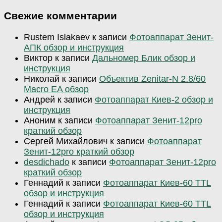
Свежие комментарии
Rustem Islakaev
к записи
Фотоаппарат Зенит-
АПК обзор и инструкция
Виктор
к записи
Дальномер Блик обзор и
инструкция
Николай
к записи
Объектив Zenitar-N 2.8/60
Macro EA обзор
Андрей
к записи
Фотоаппарат Киев-2 обзор и
инструкция
Аноним
к записи
Фотоаппарат Зенит-12pro
краткий обзор
Сергей Михайлович
к записи
Фотоаппарат
Зенит-12pro краткий обзор
desdichado
к записи
Фотоаппарат Зенит-12pro
краткий обзор
Геннадий
к записи
Фотоаппарат Киев-60 TTL
обзор и инструкция
Геннадий
к записи
Фотоаппарат Киев-60 TTL
обзор и инструкция