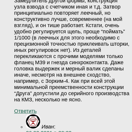
Замедлитель другой формы, конструкция
узла взвода с счетчиком иная и т.д. Затвор
принципиально повторяет леечный, но
конструктивно лучше, современнее (на мой
взгляд), и он тише работает. Кстати, очень
удобно регулируется щель, проще “поймать”
1/1000 (в леечных для этого необходимо с
прецизионной точностью приклеивать шторки,
иных регулировок нет). Из деталей
перекликаются с прочими моделями только
фланец М39 и гнезда синхроконтакта. Даже
головка выдержек и мерный валик сделаны
иначе, несмотря на внешнее сходство,
например, с Зорким-4. Как при всей этой
минимальной преемственности конструкции
“Друга” допустили до серийного производства
на КМЗ, несколько не ясно.
Ответить
Иван
: