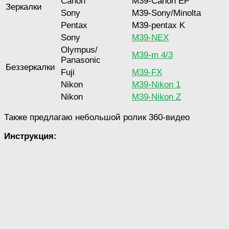
Canon
M39-Canon EF
Зеркалки
Sony
М39-Sony/Minolta
Pentax
M39-pentax K
Sony
M39-NEX
Оlympus/
M39-m 4/3
Panasonic
Беззеркалки
Fuji
M39-FX
Nikon
M39-Nikon 1
Nikon
M39-Nikon Z
Также предлагаю небольшой ролик 360-видео
Инструкция: