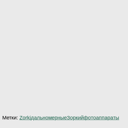
Метки:
Zorki
дальномерные
Зоркий
фотоаппараты