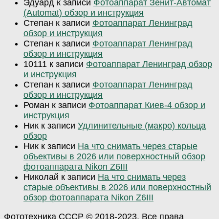
Эдуард
к записи
Фотоаппарат Зенит-Автомат
(Automat) обзор и инструкция
Степан
к записи
Фотоаппарат Ленинград
обзор и инструкция
Степан
к записи
Фотоаппарат Ленинград
обзор и инструкция
10111
к записи
Фотоаппарат Ленинград обзор
и инструкция
Степан
к записи
Фотоаппарат Ленинград
обзор и инструкция
Роман
к записи
Фотоаппарат Киев-4 обзор и
инструкция
Ник
к записи
Удлинительные (макро) кольца
обзор
Ник
к записи
На что снимать через старые
объективы в 2026 или поверхностный обзор
фотоаппарата Nikon Z6III
Николай
к записи
На что снимать через
старые объективы в 2026 или поверхностный
обзор фотоаппарата Nikon Z6III
Фототехника СССР © 2018-2023. Все права