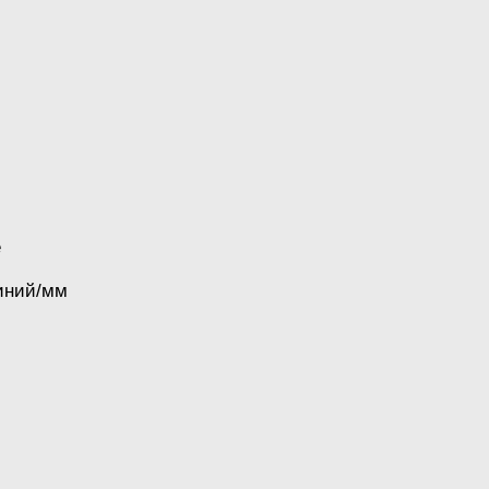
е
линий/мм