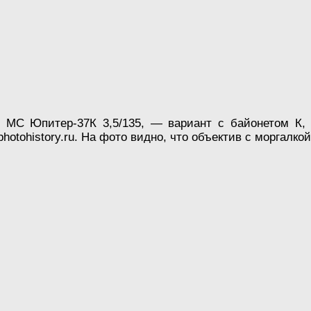
 МС Юпитер-37К 3,5/135, — вариант с байонетом К, 
photohistory.ru. На фото видно, что объектив с моргалко