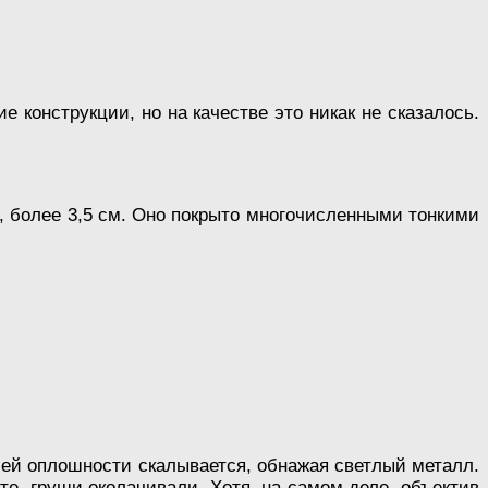
 конструкции, но на качестве это никак не сказалось.
е, более 3,5 см. Оно покрыто многочисленными тонкими
шей оплошности скалывается, обнажая светлый металл.
те, груши околачивали. Хотя, на самом деле, объектив