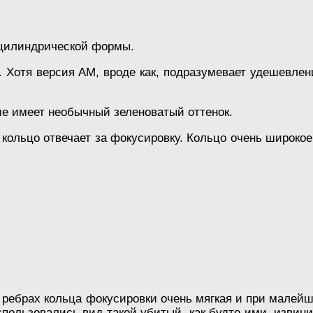
цилиндрической формы.
 Хотя версия АМ, вроде как, подразумевает удешевление
е имеет необычный зеленоватый оттенок.
 кольцо отвечает за фокусировку. Кольцо очень широко
а ребрах кольца фокусировки очень мягкая и при малей
пользовались вид такой убитый, как будто ими, извини