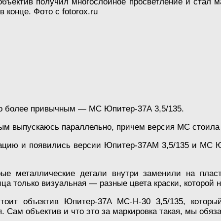
объектив получил многослойное просветление и стал 
 конце. Фото с fotorox.ru
ло более привычным — МС Юпитер-37А 3,5/135.
м выпускаюсь параллельно, причем версия МС стоила п
ацию и появились версии Юпитер-37АМ 3,5/135 и МС Ю
ые металлические детали внутри заменили на пласти
ца только визуальная — разные цвета краски, которой 
тоит объектив Юпитер-37А МС-Н-30 3,5/135, который
 Сам объектив и что это за маркировка такая, мы обяза