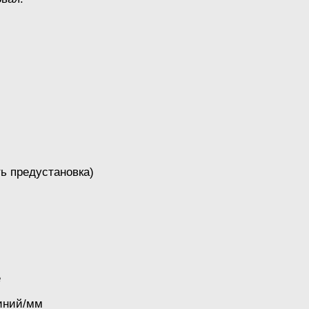
ь предустановка)
е
линий/мм