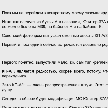
Пока мы не перейдем к конкретному моему экземпляру,
Итак, как следует из буквы А в названии, Юпитер-37А
ее можно было на М39, на байонет Н и на байонет К.
Советский фотопром выпускал сменные хвосты КП-А/39,
Первый и последний сейчас встречаются довольно ред
Первого понятно, выпустили мало, т.к. сам тип крепле
КП-А/К является редкостью, скорее всего, потому, 
переходника.
Зато КП-А/Н — очень распространенная штука. Этот с
душу.
Сегодня в обзоре будет модификация МС Юпитер-37АМ
Оптическая схема всех вариантов Юпитер-37А одинако