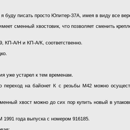
 я буду писать просто Юпитер-37А, имея в виду все вер
 имеет сменный хвостовик, что позволяет сменить кре
 КП-А/Н и КП-А/К, соответственно.
ко.
ния уже устарел к тем временам.
что переход на байонет К с резьбы М42 можно осущест
менный хвост можно до сих пор купить новый в упаковк
 1991 года выпуска с номером 916185.
вая: