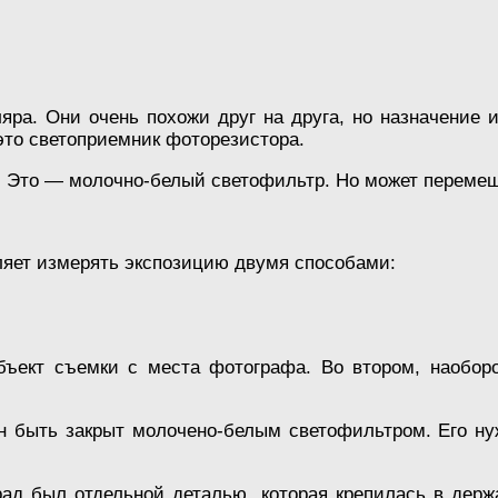
яра. Они очень похожи друг на друга, но назначение и
 это светоприемник фоторезистора.
. Это — молочно-белый светофильтр. Но может перемещ
ляет измерять экспозицию двумя способами:
ъект съемки с места фотографа. Во втором, наоборо
быть закрыт молочено-белым светофильтром. Его нуж
ад был отдельной деталью, которая крепилась в держ