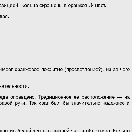
озицией. Кольца окрашены в оранжевый цвет.
вая.
меет оранжевое покрытие (просветление?), из-за чего
кательности.
сегда оправдано. Традиционное ее расположение — на
авой руки. Так хват был бы значительно надежнее и
против белой черты в нижней части объектива. Кольцо