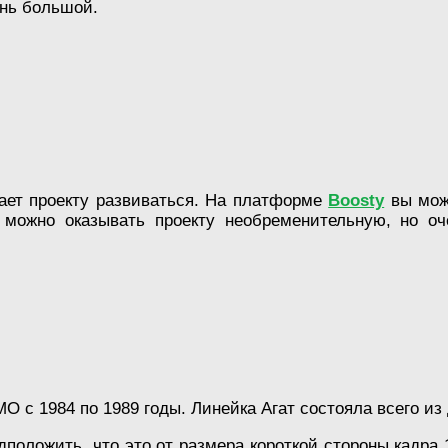
ень большой.
гает проекту развиваться. На платформе
Boosty
вы мож
 можно оказывать проекту необременительную, но оч
 с 1984 по 1989 годы. Линейка Агат состояла всего из 
оложить, что это от размера короткой стороны кадра 1