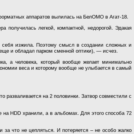
уформатных аппаратов вылилась на БелОМО в Агат-18.
а получилась легкой, компактной, недорогой. Эдакая
ью себя изжила. Поэтому смысл в создании сложных и
еще и обладал парком сменной оптики), — исчез.
чка, а человека, который вообще желает минимально
кономии веса и которому вообще не улыбается в самый
сто разваливается на 2 половинки. Затвор совместили с
е на HDD хранили, а в альбомах. Для этого способа 72
 за что не цепляться. И потеряется – не особо жалко