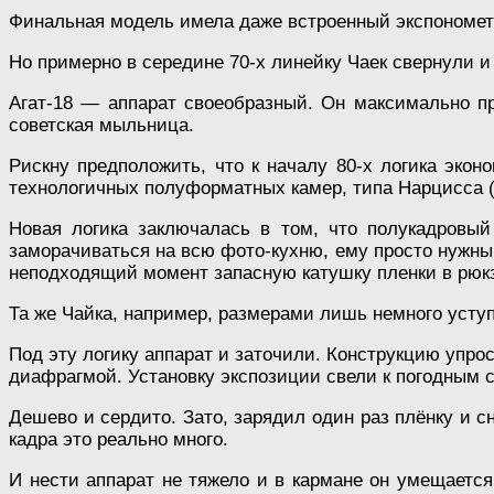
Финальная модель имела даже встроенный экспономет
Но примерно в середине 70-х линейку Чаек свернули и
Агат-18 — аппарат своеобразный. Он максимально пр
советская мыльница.
Рискну предположить, что к началу 80-х логика эко
технологичных полуформатных камер, типа Нарцисса (к
Новая логика заключалась в том, что полукадровый
заморачиваться на всю фото-кухню, ему просто нужны
неподходящий момент запасную катушку пленки в рюкз
Та же Чайка, например, размерами лишь немного усту
Под эту логику аппарат и заточили. Конструкцию упрос
диафрагмой. Установку экспозиции свели к погодным 
Дешево и сердито. Зато, зарядил один раз плёнку и с
кадра это реально много.
И нести аппарат не тяжело и в кармане он умещается